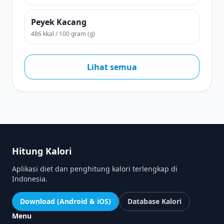
Peyek Kacang
486 kkal / 100 gram (g)
Lihat semua
Hitung Kalori
Aplikasi diet dan penghitung kalori terlengkap di
Indonesia.
Download (Android & iOS)
Database Kalori
Menu