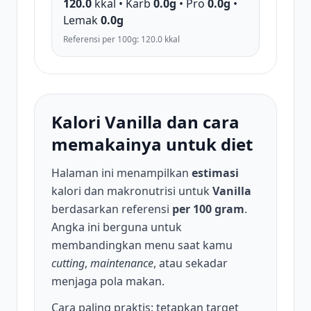
120.0
kkal • Karb
0.0g
• Pro
0.0g
•
Lemak
0.0g
Referensi per 100g: 120.0 kkal
Kalori Vanilla dan cara
memakainya untuk diet
Halaman ini menampilkan
estimasi
kalori dan makronutrisi untuk
Vanilla
berdasarkan referensi
per 100 gram
.
Angka ini berguna untuk
membandingkan menu saat kamu
cutting
,
maintenance
, atau sekadar
menjaga pola makan.
Cara paling praktis: tetapkan target